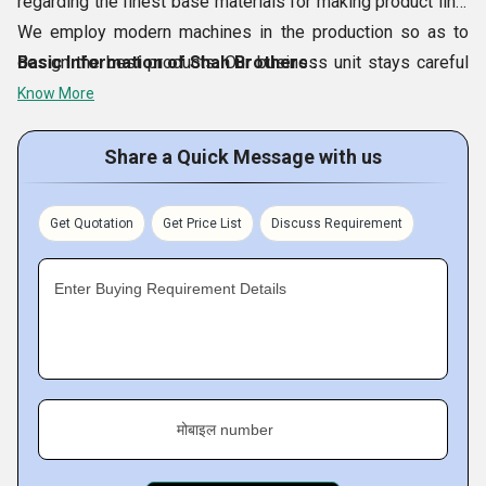
regarding the finest base materials for making product line.
We employ modern machines in the production so as to
design the best products. Our business unit stays careful
Basic Information of Shah Brothers :
about quality of range which is why it conducts several
Know More
quality based tests before the process of delivery. This
stringent product testing process assists us to eradicate
Share a Quick Message with us
chances of even minute to minute defects from range. A
strong assurance of high quality is provided with our every
Get Quotation
Get Price List
Discuss Requirement
offered product.
Enter Buying Requirement Details
मोबाइल number