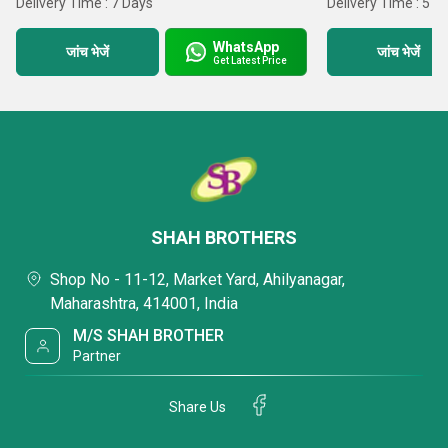
Delivery Time : 7 Days
Delivery Time : 5 D
WhatsApp
जांच भेजें
जांच भेजें
Get Latest Price
SHAH BROTHERS
Shop No - 11-12, Market Yard, Ahilyanagar,
Maharashtra, 414001, India
M/S SHAH BROTHER
Partner
Share Us